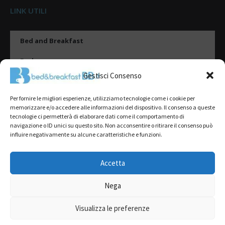
LINK UTILI
Bed and Breakfast
Esplora
Gestisci Consenso
Tipologie di alloggio
Per fornire le migliori esperienze, utilizziamo tecnologie come i cookie per
Destinazioni
memorizzare e/o accedere alle informazioni del dispositivo. Il consenso a queste
tecnologie ci permetterà di elaborare dati come il comportamento di
Il mio account
navigazione o ID unici su questo sito. Non acconsentire o ritirare il consenso può
influire negativamente su alcune caratteristiche e funzioni.
Gestione Scheda
Aggiungi Struttura
Accetta
Nega
2022@ All Rights Reserved | Tutti i contenuti ed i diritti sono riservati, è
severamente vietata la riproduzione parziale o totale.
Visualizza le preferenze
L’accesso o l’utilizzo di questo sito è subordinato all’accettazione dei
Termini del servizio
,
Informativa sulla Privacy
e
Cookie Policy