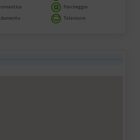
romantica
Parcheggio
ldamento
Televisore