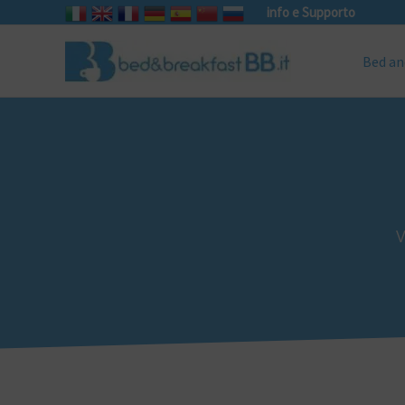
info e Supporto
Bed an
V