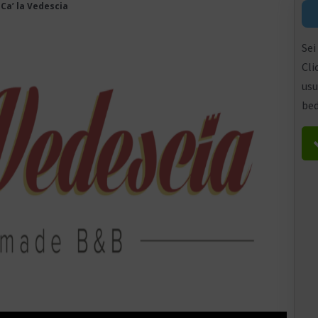
»
Ca’ la Vedescia
Sei
Cli
usu
bed