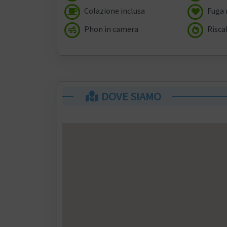
Colazione inclusa
Fuga 
Phon in camera
Risca
DOVE SIAMO