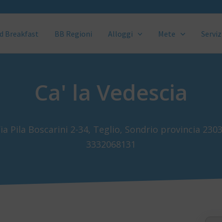
d Breakfast
BB Regioni
Alloggi
Mete
Serviz
Ca' la Vedescia
ia Pila Boscarini 2-34, Teglio, Sondrio provincia 230
3332068131