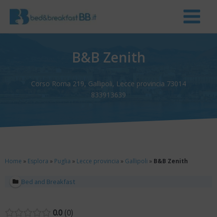
B&B Zenith
Corso Roma 219, Gallipoli, Lecce provincia 73014
833913639
Home
»
Esplora
»
Puglia
»
Lecce provincia
»
Gallipoli
»
B&B Zenith
Bed and Breakfast
0.0
0