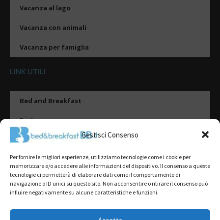
Vacanza al lago
Vacanza con animali
Vacanza per famiglia
LINK UTILI
Bed and Breakfast
Esplora
Gestisci Consenso
Tipologie di alloggio
Per fornire le migliori esperienze, utilizziamo tecnologie come i cookie per
Destinazioni
memorizzare e/o accedere alle informazioni del dispositivo. Il consenso a queste
tecnologie ci permetterà di elaborare dati come il comportamento di
Il mio account
navigazione o ID unici su questo sito. Non acconsentire o ritirare il consenso può
influire negativamente su alcune caratteristiche e funzioni.
Gestione Scheda
Aggiungi Struttura