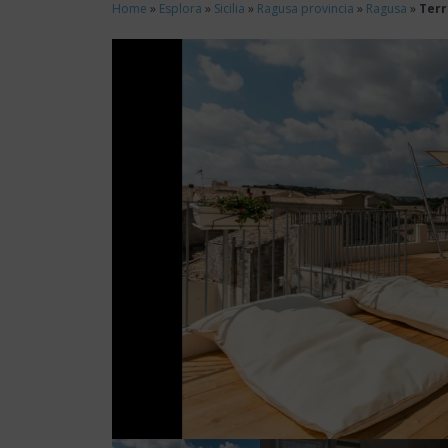
Home
»
Esplora
»
Sicilia
»
Ragusa provincia
»
Ragusa
»
Terr