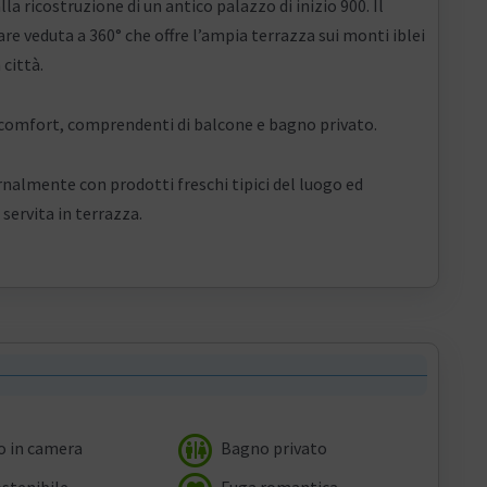
la ricostruzione di un antico palazzo di inizio 900. Il
 veduta a 360° che offre l’ampia terrazza sui monti iblei
 città.
 comfort, comprendenti di balcone e bagno privato.
nalmente con prodotti freschi tipici del luogo ed
 servita in terrazza.
 in camera
Bagno privato
stenibile
Fuga romantica