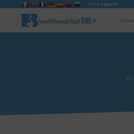
info e Supporto
Bed an
Vic