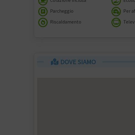
Parcheggio
Per af
Riscaldamento
Telev
DOVE SIAMO