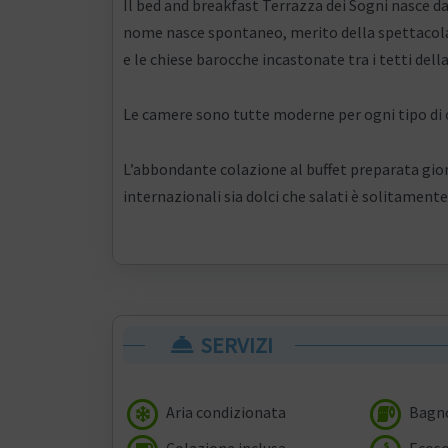
Il bed and breakfast Terrazza dei Sogni nasce dal
nome nasce spontaneo, merito della spettacolare
e le chiese barocche incastonate tra i tetti della
Le camere sono tutte moderne per ogni tipo di
L’abbondante colazione al buffet preparata gior
internazionali sia dolci che salati è solitamente
SERVIZI
Aria condizionata
Bagno
Colazione inclusa
Ecoso