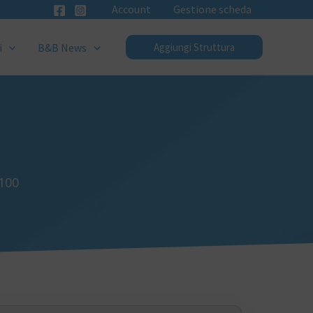
Account
Gestione scheda
i
B&B News
Aggiungi Struttura
7100