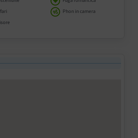
fari
Phon in camera
isore