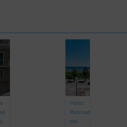
ma
Hotel
se
Panorama
del
el