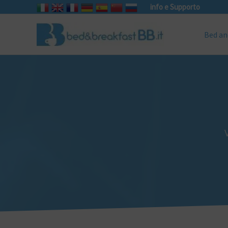
info e Supporto
Bed an