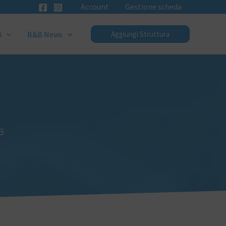
Account
Gestione scheda
i
B&B News
Aggiungi Struttura
3