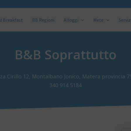
d Breakfast
BB Regioni
Alloggi
Mete
Serviz
B&B Soprattutto
za Cirillo 12, Montalbano Jonico, Matera provincia 
340 914 5184