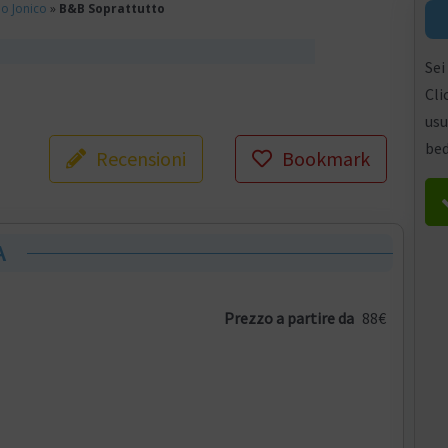
o Jonico
»
B&B Soprattutto
Sei
Cli
usu
bed
Recensioni
Bookmark
A
Prezzo a partire da
88€