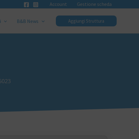
Account
Gestione scheda
i
B&B News
Aggiungi Struttura
75023