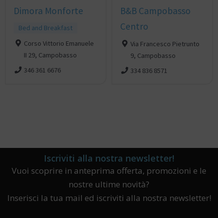
Dimora Monforte
B&B Campobasso
Centro
Bed and Breakfast
Corso Vittorio Emanuele
Via Francesco Pietrunto
II 29, Campobasso
9, Campobasso
346 361 6676
334 836 8571
Iscriviti alla nostra newsletter!
Vuoi scoprire in anteprima offerta, promozioni e le
nostre ultime novità?
Inserisci la tua mail ed iscriviti alla nostra newsletter!