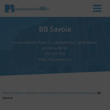
BB Savoia
Piazza Gabriele Pepe 13, Campobasso, Campobasso
provincia 86100
370 724 7251
https://bbsavoia.com
Home
»
Esplora
»
Molise
»
Campobasso provincia
»
Campobasso
»
BB
Savoia