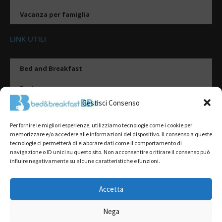
Vacanza per famiglia
LINK UTILI
Bed and Breakfast
Esplora
Gestisci Consenso
Tipologie di alloggio
Per fornire le migliori esperienze, utilizziamo tecnologie come i cookie per
Destinazioni
memorizzare e/o accedere alle informazioni del dispositivo. Il consenso a queste
tecnologie ci permetterà di elaborare dati come il comportamento di
Il mio account
navigazione o ID unici su questo sito. Non acconsentire o ritirare il consenso può
influire negativamente su alcune caratteristiche e funzioni.
Gestione Scheda
Aggiungi Struttura
Accetta
Nega
2022@ All Rights Reserved | Tutti i contenuti ed i diritti sono riservati, è