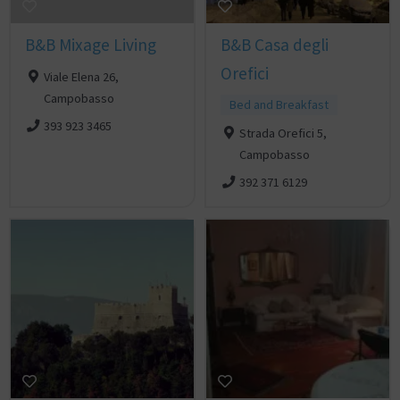
B&B Mixage Living
B&B Casa degli
Orefici
Viale Elena 26,
Campobasso
Bed and Breakfast
393 923 3465
Strada Orefici 5,
Campobasso
392 371 6129