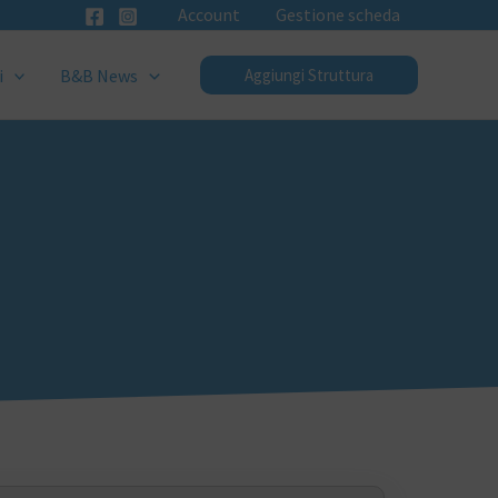
Account
Gestione scheda
i
B&B News
Aggiungi Struttura