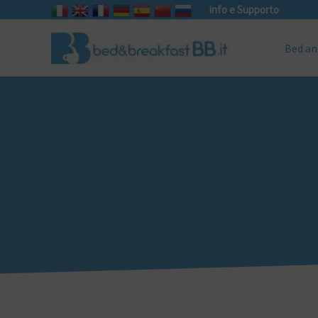
info e Supporto
Bed an