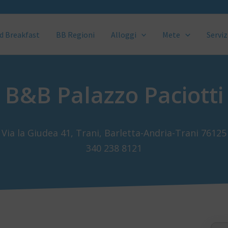
d Breakfast
BB Regioni
Alloggi
Mete
Serviz
B&B Palazzo Paciotti
Via la Giudea 41, Trani, Barletta-Andria-Trani 76125
340 238 8121