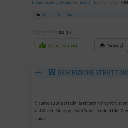
Home
»
Esplora
»
Puglia
»
Barletta-Andria-Trani
»
Trani
»
B&
Bed and Breakfast
0.0
0
Dove Siamo
Servizi
DESCRIZIONE STRUTTUR
Situato su una strada lastricata nel centro stor
dal Museo Sinagoga Sant’Anna, 3 minuti dal Duom
paese.