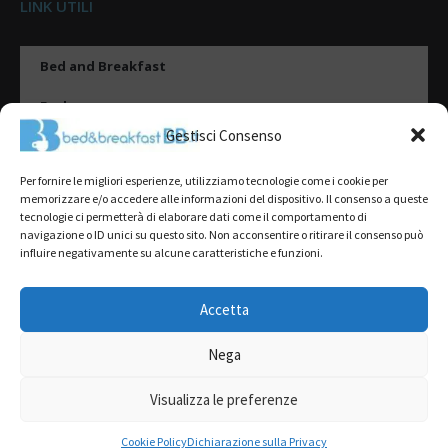
LINK UTILI
Bed and Breakfast
Esplora
Gestisci Consenso
Tipologie di alloggio
Per fornire le migliori esperienze, utilizziamo tecnologie come i cookie per
Destinazioni
memorizzare e/o accedere alle informazioni del dispositivo. Il consenso a queste
tecnologie ci permetterà di elaborare dati come il comportamento di
Il mio account
navigazione o ID unici su questo sito. Non acconsentire o ritirare il consenso può
influire negativamente su alcune caratteristiche e funzioni.
Gestione Scheda
Aggiungi Struttura
Accetta
Nega
2022@ All Rights Reserved | Tutti i contenuti ed i diritti sono riservati, è
severamente vietata la riproduzione parziale o totale.
Visualizza le preferenze
L’accesso o l’utilizzo di questo sito è subordinato all’accettazione dei
Termini del servizio
,
Informativa sulla Privacy
e
Cookie Policy
RICHIEDI PREVENTIVO GRATUITO
Cookie Policy
Dichiarazione sulla Privacy