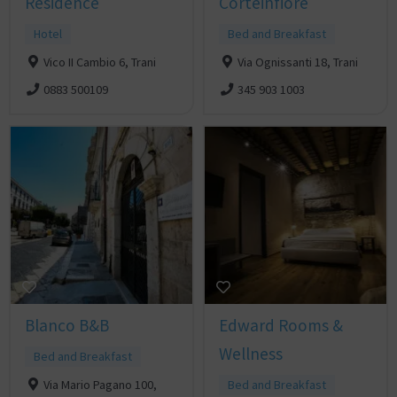
Residence
Corteinfiore
Hotel
Bed and Breakfast
Vico II Cambio 6, Trani
Via Ognissanti 18, Trani
0883 500109
345 903 1003
Blanco B&B
Edward Rooms &
Wellness
Bed and Breakfast
Via Mario Pagano 100,
Bed and Breakfast