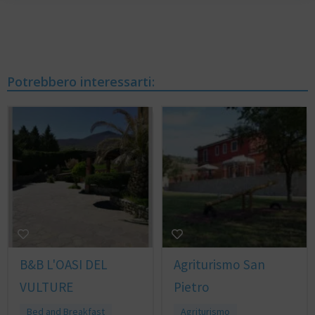
Potrebbero interessarti:
B&B L'OASI DEL
Agriturismo San
VULTURE
Pietro
Bed and Breakfast
Agriturismo