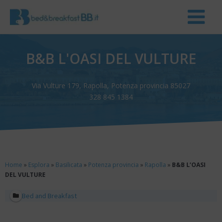
B&B L'OASI DEL VULTURE
Via Vulture 179, Rapolla, Potenza provincia 85027
328 845 1384
Home
»
Esplora
»
Basilicata
»
Potenza provincia
»
Rapolla
»
B&B L’OASI
DEL VULTURE
Bed and Breakfast