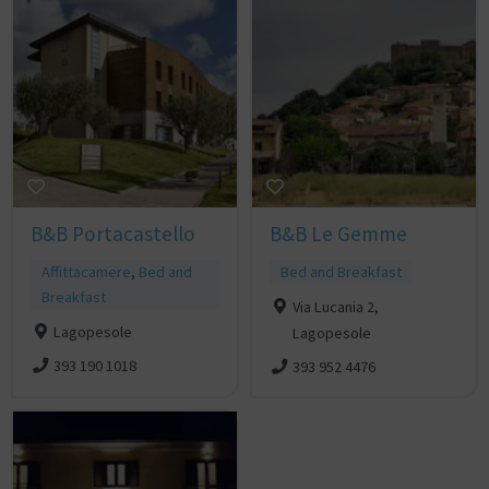
B&B Portacastello
B&B Le Gemme
Affittacamere
,
Bed and
Bed and Breakfast
Breakfast
Via Lucania 2,
Lagopesole
Lagopesole
393 190 1018
393 952 4476