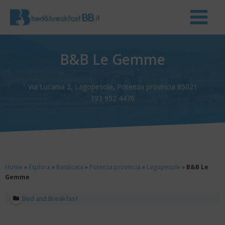
B&B Le Gemme
Via Lucania 2, Lagopesole, Potenza provincia 85021
393 952 4476
Home
»
Esplora
»
Basilicata
»
Potenza provincia
»
Lagopesole
»
B&B Le
Gemme
Bed and Breakfast