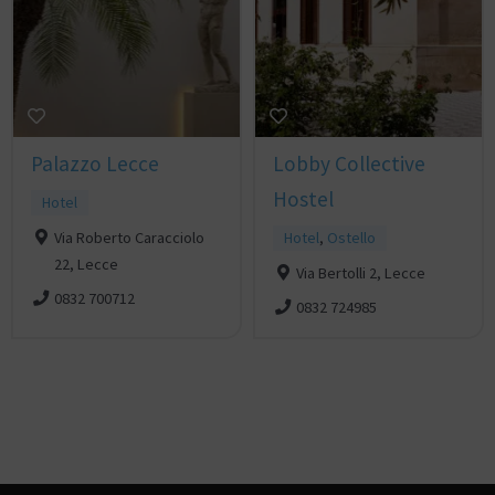
Palazzo Lecce
Lobby Collective
Hostel
Hotel
Via Roberto Caracciolo
Hotel
,
Ostello
22, Lecce
Via Bertolli 2, Lecce
0832 700712
0832 724985