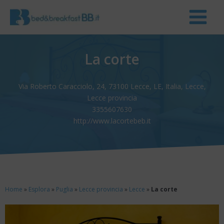
La corte
Via Roberto Caracciolo, 24, 73100 Lecce, LE, Italia, Lecce,
Lecce provincia
3355607630
http://www.lacortebeb.it
Home
»
Esplora
»
Puglia
»
Lecce provincia
»
Lecce
»
La corte