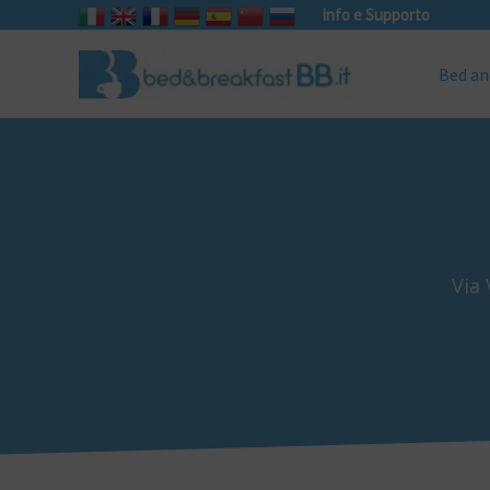
info e Supporto
Bed an
Via 