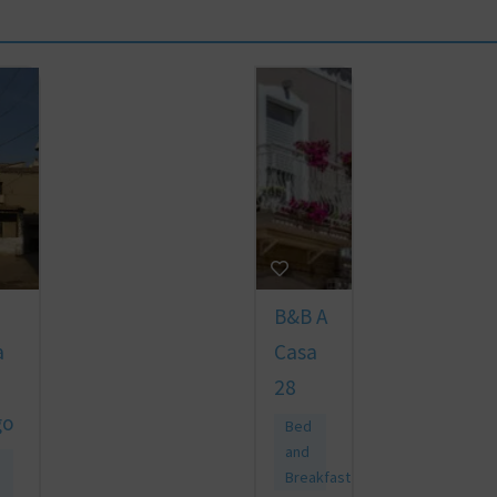
B&B A
a
Casa
28
go
Bed
and
Breakfast