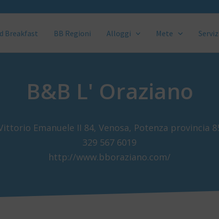
d Breakfast
BB Regioni
Alloggi
Mete
Serviz
B&B L' Oraziano
Vittorio Emanuele II 84, Venosa, Potenza provincia 
329 567 6019
http://www.bboraziano.com/