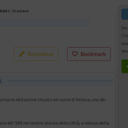
B&B L’ Oraziano
Sei
Cli
usu
bed
Recensioni
Bookmark
A
propria abitazione situata nel cuore di Venosa, uno dei
zzo del ‘500 nel centro storico della città, a ridosso della