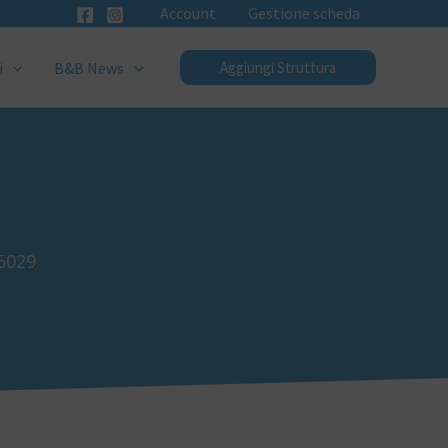
Account
Gestione scheda
i
B&B News
Aggiungi Struttura
85029