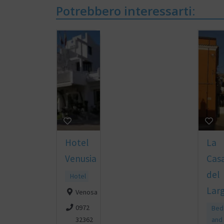
Potrebbero interessarti:
Hotel
La
Venusia
Cas
del
Hotel
Lar
Venosa
0972
Bed
and
32362