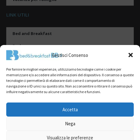
LINK UTILI
Bed and Breakfast
Esplora
Gestisci Consenso
Tipologie di alloggio
Per fornire le migliori esperienze, utilizziamo tecnologie come i cookie per
Destinazioni
memorizzare e/o accedere alle informazioni del dispositivo. Il consenso a queste
tecnologie ci permetterà di elaborare dati come il comportamento di
Il mio account
navigazione o ID unici su questo sito. Non acconsentire o ritirare il consenso può
influire negativamente su alcune caratteristiche e funzioni.
Gestione Scheda
Aggiungi Struttura
Accetta
Nega
2022@ All Rights Reserved | Tutti i contenuti ed i diritti sono riservati, è
severamente vietata la riproduzione parziale o totale.
Visualizza le preferenze
L’accesso o l’utilizzo di questo sito è subordinato all’accettazione dei