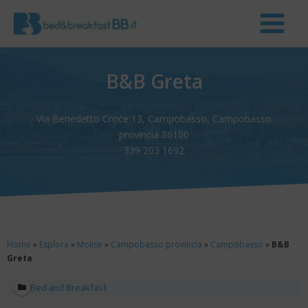
B&B Greta
Via Benedetto Croce 13, Campobasso, Campobasso
provincia 86100
339 203 1692
Home
»
Esplora
»
Molise
»
Campobasso provincia
»
Campobasso
»
B&B
Greta
Bed and Breakfast