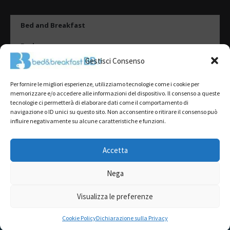
Bed and Breakfast
Esplora
Gestisci Consenso
Tipologie di alloggio
Per fornire le migliori esperienze, utilizziamo tecnologie come i cookie per
Destinazioni
memorizzare e/o accedere alle informazioni del dispositivo. Il consenso a queste
tecnologie ci permetterà di elaborare dati come il comportamento di
Il mio account
navigazione o ID unici su questo sito. Non acconsentire o ritirare il consenso può
influire negativamente su alcune caratteristiche e funzioni.
Gestione Scheda
Aggiungi Struttura
Accetta
Nega
2022@ All Rights Reserved | Tutti i contenuti ed i diritti sono riservati, è
severamente vietata la riproduzione parziale o totale.
Visualizza le preferenze
L’accesso o l’utilizzo di questo sito è subordinato all’accettazione dei
Termini del servizio
,
Informativa sulla Privacy
e
Cookie Policy
RICHIEDI PREVENTIVO GRATUITO
Cookie Policy
Dichiarazione sulla Privacy