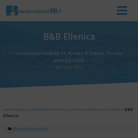
B&B Ellenica
Via Giuseppe Garibaldi 39, Rionero in Vulture, Potenza
provincia 85028
377 353 4711
Home
»
Esplora
»
Basilicata
»
Potenza provincia
»
Rionero in Vulture
»
B&B
Ellenica
Bed and Breakfast