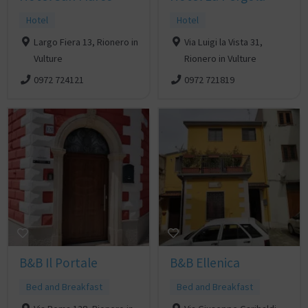
Hotel
Hotel
Largo Fiera 13, Rionero in
Via Luigi la Vista 31,
Vulture
Rionero in Vulture
0972 724121
0972 721819
B&B Il Portale
B&B Ellenica
Bed and Breakfast
Bed and Breakfast