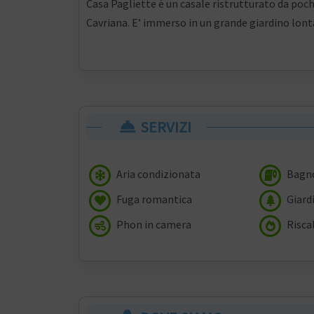
Casa Pagliette è un casale ristrutturato da pochi
Cavriana. E’ immerso in un grande giardino lont
SERVIZI
Aria condizionata
Bagno
Fuga romantica
Giard
Phon in camera
Risca