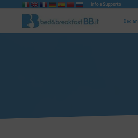
info e Supporto
Bed an