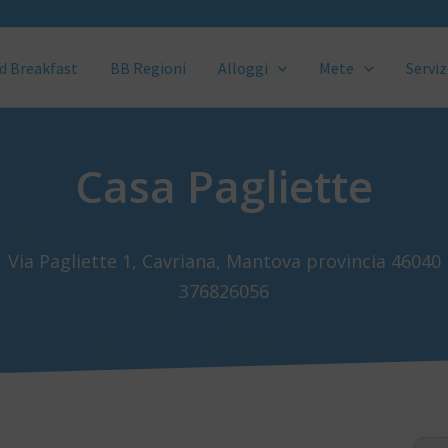
d Breakfast
BB Regioni
Alloggi
Mete
Serviz
Casa Pagliette
Via Pagliette 1, Cavriana, Mantova provincia 46040
376826056