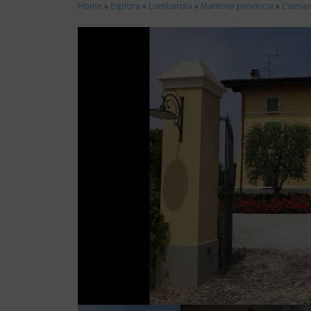
Home
»
Esplora
»
Lombardia
»
Mantova provincia
»
Cavria