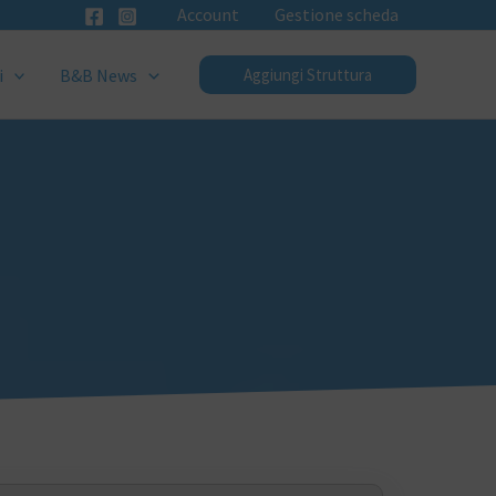
Account
Gestione scheda
i
B&B News
Aggiungi Struttura