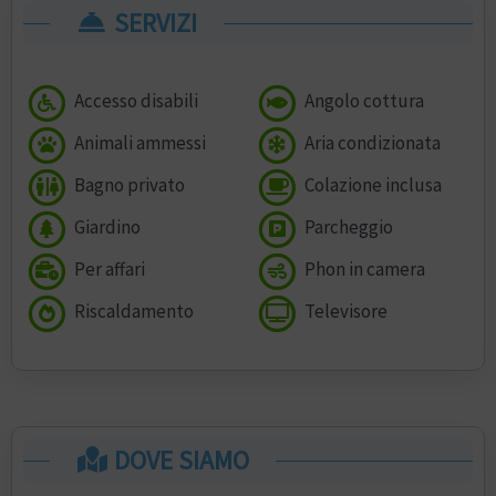
SERVIZI
Accesso disabili
Angolo cottura
Animali ammessi
Aria condizionata
Bagno privato
Colazione inclusa
Giardino
Parcheggio
Per affari
Phon in camera
Riscaldamento
Televisore
DOVE SIAMO