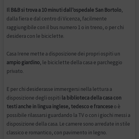
Il B&B si trova a 10 minuti dall’ospedale San Bortolo
,
dalla fiera e dal centro di Vicenza, facilmente
raggiungibile con il bus numero 1 o in treno, o per chi
desidera con le biciclette.
Casa Irene mette a disposizione dei propri ospiti un
ampio giardino
, le biciclette della casa e parcheggio
privato.
E per chi desiderasse immergersi nella lettura a
disposizione degli ospiti
la biblioteca della casa con
testi anche in lingua inglese, tedesco e francese
o è
possibile rilassarsi guardando la TV o con i giochi messi a
disposizione della casa. Le camere sono arredate in stile
classico e romantico, con pavimento in legno.