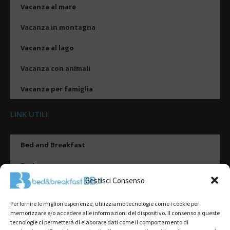
Vacanza al mare
Vacanza in montagna
Vacanza al lago
Vacanza con animali
Vacanza per famiglia
LINK UTILI
Bed and Breakfast
Esplora
Gestisci Consenso
Tipologie di alloggio
Per fornire le migliori esperienze, utilizziamo tecnologie come i cookie per
Destinazioni
memorizzare e/o accedere alle informazioni del dispositivo. Il consenso a queste
tecnologie ci permetterà di elaborare dati come il comportamento di
Il mio account