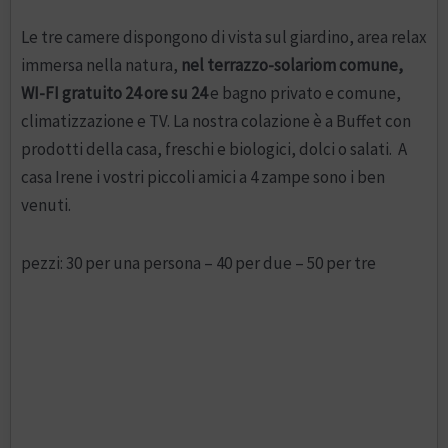
Le tre camere dispongono di vista sul giardino, area relax
immersa nella natura,
nel terrazzo-solariom comune,
WI-FI gratuito 24 ore su 24
e bagno privato e comune,
climatizzazione e TV. La nostra colazione è a Buffet con
prodotti della casa, freschi e biologici, dolci o salati. A
casa Irene i vostri piccoli amici a 4 zampe sono i ben
venuti.
pezzi: 30 per una persona – 40 per due – 50 per tre