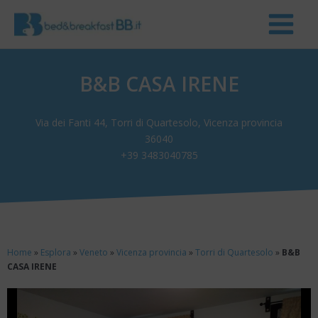
B&B CASA IRENE
Via dei Fanti 44, Torri di Quartesolo, Vicenza provincia
36040
+39 3483040785
Home
»
Esplora
»
Veneto
»
Vicenza provincia
»
Torri di Quartesolo
»
B&B
CASA IRENE