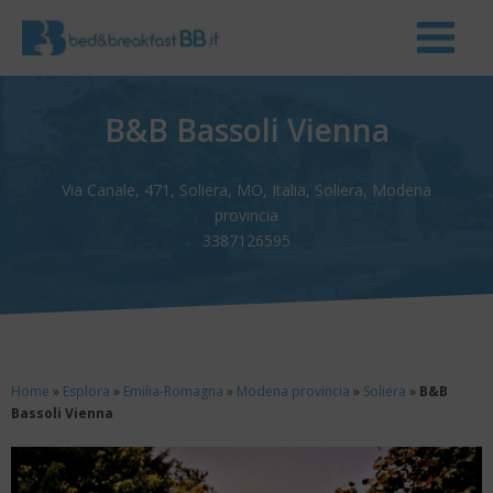
B&B Bassoli Vienna
Via Canale, 471, Soliera, MO, Italia, Soliera, Modena
provincia
3387126595
Home
»
Esplora
»
Emilia-Romagna
»
Modena provincia
»
Soliera
»
B&B
Bassoli Vienna