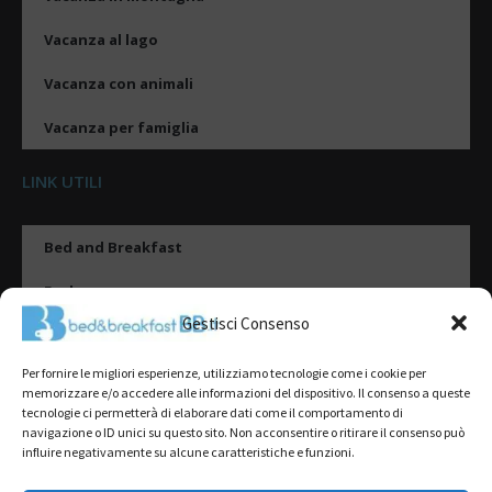
Vacanza al lago
Vacanza con animali
Vacanza per famiglia
LINK UTILI
Bed and Breakfast
Esplora
Gestisci Consenso
Tipologie di alloggio
Per fornire le migliori esperienze, utilizziamo tecnologie come i cookie per
Destinazioni
memorizzare e/o accedere alle informazioni del dispositivo. Il consenso a queste
tecnologie ci permetterà di elaborare dati come il comportamento di
Il mio account
navigazione o ID unici su questo sito. Non acconsentire o ritirare il consenso può
influire negativamente su alcune caratteristiche e funzioni.
Gestione Scheda