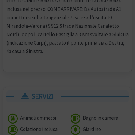
€uro 10 – Riduzione terzo letto €uro 10 La colazione è
inclusa nel prezzo. COME ARRIVARE: Da Autostrada A1
immettersi sulla Tangenziale. Uscire all’uscita 10
Mirandola-Verona (SS12 Strada Nazionale Canaletto
Nord), dopo il cartello Bastiglia a 3 Km svoltare a Sinistra
(indicazione Carpi), passato il ponte prima via a Destra;
4a casa a Sinistra.
SERVIZI
Animali ammessi
Bagno in camera
Colazione inclusa
Giardino