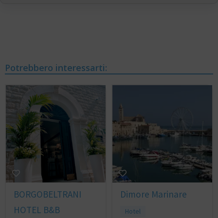
Potrebbero interessarti:
BORGOBELTRANI
Dimore Marinare
HOTEL B&B
Hotel