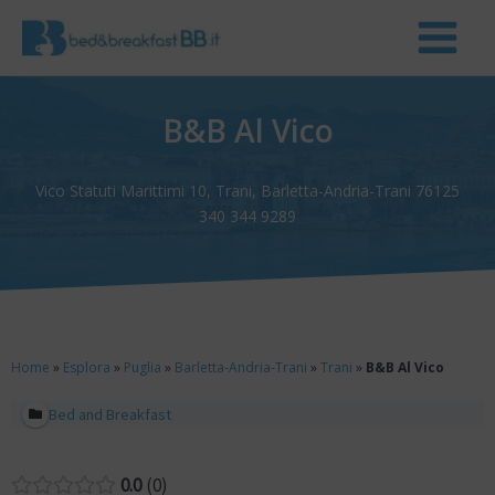
B&B Al Vico
Vico Statuti Marittimi 10, Trani, Barletta-Andria-Trani 76125
340 344 9289
Home
»
Esplora
»
Puglia
»
Barletta-Andria-Trani
»
Trani
»
B&B Al Vico
Bed and Breakfast
0.0
0