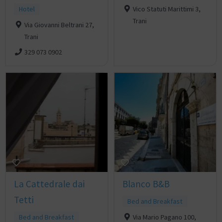
Hotel
Vico Statuti Marittimi 3,
Trani
Via Giovanni Beltrani 27,
Trani
329 073 0902
La Cattedrale dai
Blanco B&B
Tetti
Bed and Breakfast
Bed and Breakfast
Via Mario Pagano 100,