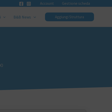
Account
Gestione scheda
i
B&B News
Aggiungi Struttura
00