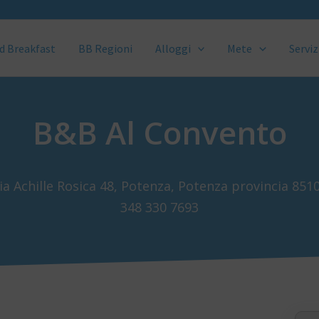
d Breakfast
BB Regioni
Alloggi
Mete
Serviz
B&B Al Convento
ia Achille Rosica 48, Potenza, Potenza provincia 851
348 330 7693