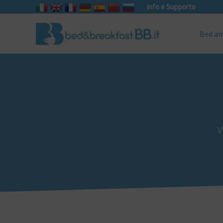
info e Supporto
Bed an
V