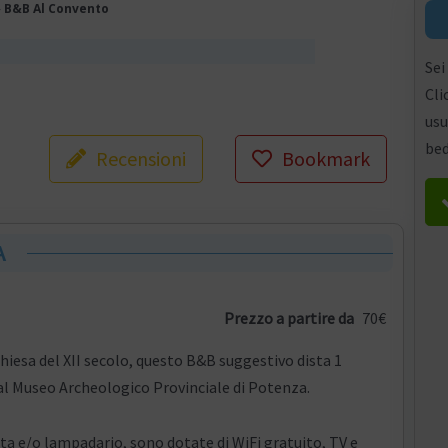
»
B&B Al Convento
Sei
Cli
usu
bed
Recensioni
Bookmark
A
Prezzo a partire da
70€
hiesa del XII secolo, questo B&B suggestivo dista 1
al Museo Archeologico Provinciale di Potenza.
ista e/o lampadario, sono dotate di WiFi gratuito, TV e