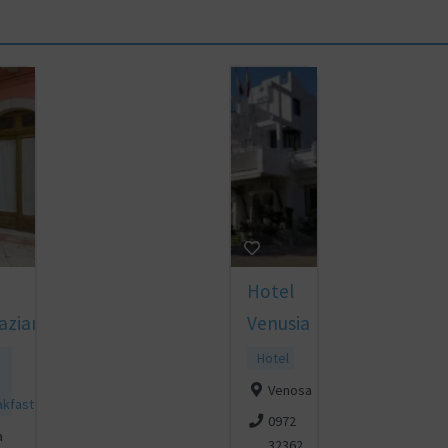
Hotel
aziano
Venusia
Hotel
Venosa
akfast
0972
a
32362