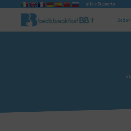
info e Supporto
Bed an
Vi