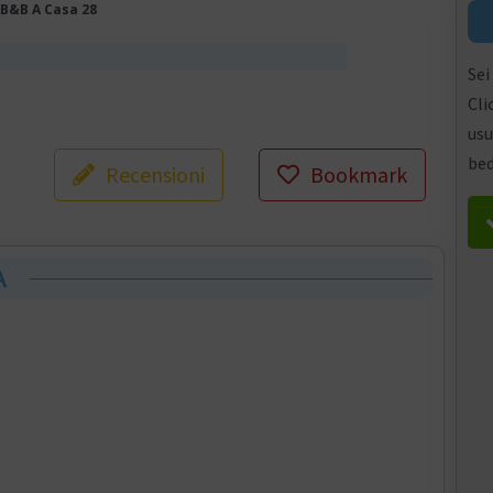
B&B A Casa 28
Sei
Cli
usu
bed
Recensioni
Bookmark
A