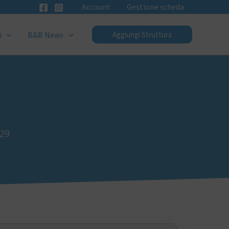
Account
Gestione scheda
i
B&B News
Aggiungi Struttura
029