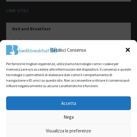
LINK UTILI
Bed and Breakfast
Esplora
Gestisci Consenso
Tipologie di alloggio
Per fornire le migliori esperienze, utilizziamo tecnologie come i cookie per
Destinazioni
memorizzare e/o accedere alle informazioni del dispositivo. Il consenso a queste
tecnologie ci permetterà di elaborare dati come il comportamento di
Il mio account
navigazione o ID unici su questo sito. Non acconsentire o ritirare il consenso può
influire negativamente su alcune caratteristiche e funzioni.
Gestione Scheda
Aggiungi Struttura
Accetta
Nega
2022@ All Rights Reserved | Tutti i contenuti ed i diritti sono riservati, è
severamente vietata la riproduzione parziale o totale.
Visualizza le preferenze
L’accesso o l’utilizzo di questo sito è subordinato all’accettazione dei