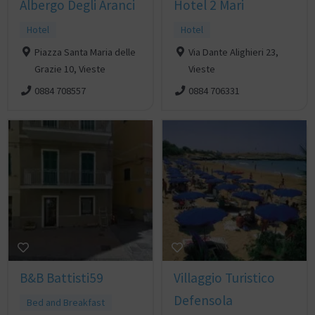
Albergo Degli Aranci
Hotel 2 Mari
Hotel
Hotel
Piazza Santa Maria delle
Via Dante Alighieri 23,
Grazie 10, Vieste
Vieste
0884 708557
0884 706331
B&B Battisti59
Villaggio Turistico
Defensola
Bed and Breakfast