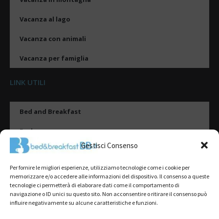
Vacanza al lago
Vacanza con animali
Vacanza per famiglia
LINK UTILI
Bed and Breakfast
Esplora
Gestisci Consenso
Tipologie di alloggio
Per fornire le migliori esperienze, utilizziamo tecnologie come i cookie per
Destinazioni
memorizzare e/o accedere alle informazioni del dispositivo. Il consenso a queste
tecnologie ci permetterà di elaborare dati come il comportamento di
Il mio account
navigazione o ID unici su questo sito. Non acconsentire o ritirare il consenso può
influire negativamente su alcune caratteristiche e funzioni.
Gestione Scheda