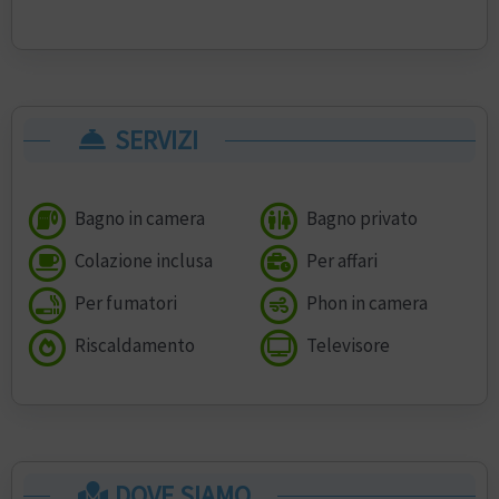
SERVIZI
Bagno in camera
Bagno privato
Colazione inclusa
Per affari
Per fumatori
Phon in camera
Riscaldamento
Televisore
DOVE SIAMO