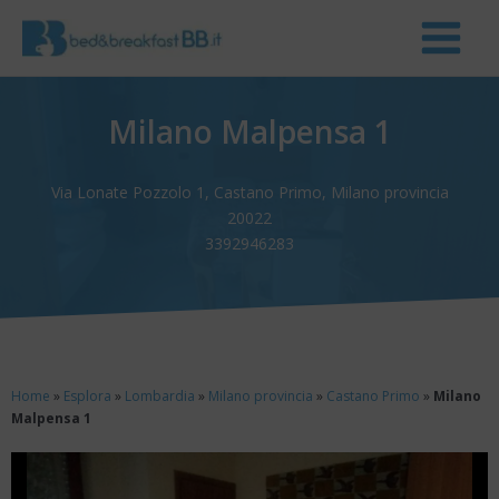
Milano Malpensa 1
Via Lonate Pozzolo 1, Castano Primo, Milano provincia
20022
3392946283
Home
»
Esplora
»
Lombardia
»
Milano provincia
»
Castano Primo
»
Milano
Malpensa 1