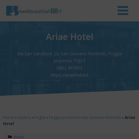
Ariae Hotel
Via San Salvatore 23, San Giovanni Rotondo, Foggia
provincia 71013
0882 453992
https://ariaehotel.it
Home
»
Esplora
»
Puglia
»
Foggia provincia
»
San Giovanni Rotondo
»
Ariae
Hotel
Hotel