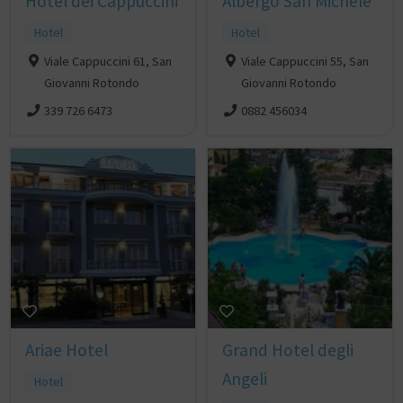
Hotel dei Cappuccini
Albergo San Michele
Hotel
Hotel
Viale Cappuccini 61, San
Viale Cappuccini 55, San
Giovanni Rotondo
Giovanni Rotondo
339 726 6473
0882 456034
Ariae Hotel
Grand Hotel degli
Angeli
Hotel