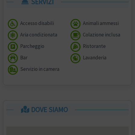
SERVIZI
Accesso disabili
Animali ammessi
Aria condizionata
Colazione inclusa
Parcheggio
Ristorante
Bar
Lavanderia
Servizio in camera
DOVE SIAMO