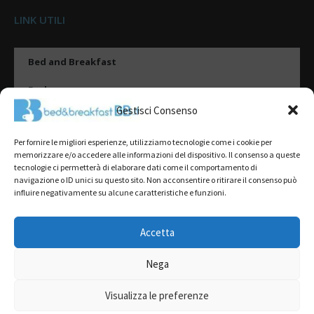
LINK UTILI
Bed and Breakfast
Esplora
Gestisci Consenso
Tipologie di alloggio
Per fornire le migliori esperienze, utilizziamo tecnologie come i cookie per
Destinazioni
memorizzare e/o accedere alle informazioni del dispositivo. Il consenso a queste
tecnologie ci permetterà di elaborare dati come il comportamento di
Il mio account
navigazione o ID unici su questo sito. Non acconsentire o ritirare il consenso può
influire negativamente su alcune caratteristiche e funzioni.
Gestione Scheda
Aggiungi Struttura
Accetta
Nega
2022@ All Rights Reserved | Tutti i contenuti ed i diritti sono riservati, è
severamente vietata la riproduzione parziale o totale.
Visualizza le preferenze
L’accesso o l’utilizzo di questo sito è subordinato all’accettazione dei
Termini del servizio
,
Informativa sulla Privacy
e
Cookie Policy