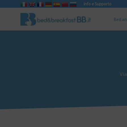
info e Supporto
Bed an
Via