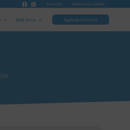
Account
Gestione scheda
i
B&B News
Aggiungi Struttura
9129