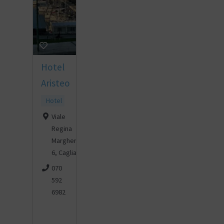
Hotel
Aristeo
Hotel
Viale
Regina
Margherita
6, Cagliari
070
592
6982