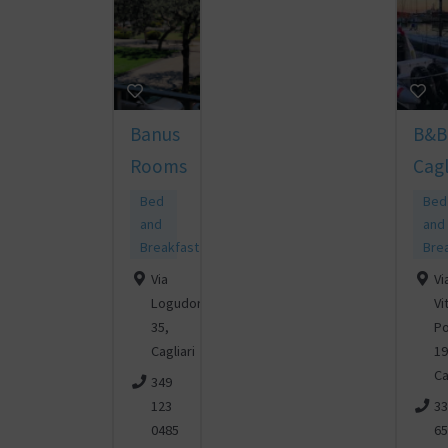
Banus
B&B 
Rooms
Cagl
Bed
Bed
and
and
Breakfast
Bre
Via
Vi
Logudoro
Vi
35,
Po
Cagliari
19
Ca
349
123
33
0485
65