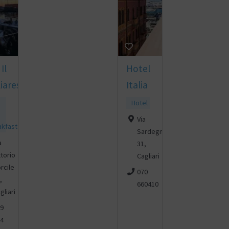
Il
Hotel
iarese
Italia
Hotel
Via
akfast
Sardegna
a
31,
ttorio
Cagliari
rcile
070
,
660410
gliari
9
4