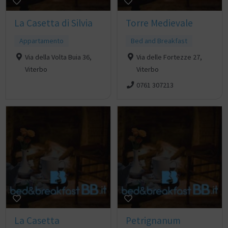
La Casetta di Silvia
Torre Medievale
Appartamento
Bed and Breakfast
Via della Volta Buia 36,
Via delle Fortezze 27,
Viterbo
Viterbo
0761 307213
La Casetta
Petrignanum