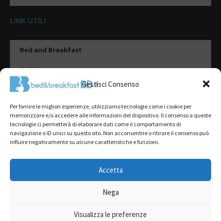
LINK UTILI
Bed and Breakfast
Esplora
Gestisci Consenso
Tipologie di alloggio
Per fornire le migliori esperienze, utilizziamo tecnologie come i cookie per
Destinazioni
memorizzare e/o accedere alle informazioni del dispositivo. Il consenso a queste
tecnologie ci permetterà di elaborare dati come il comportamento di
Il mio account
navigazione o ID unici su questo sito. Non acconsentire o ritirare il consenso può
influire negativamente su alcune caratteristiche e funzioni.
Gestione Scheda
Aggiungi Struttura
Accetta
Nega
2022@ All Rights Reserved | Tutti i contenuti ed i diritti sono riservati, è
severamente vietata la riproduzione parziale o totale.
Visualizza le preferenze
L’accesso o l’utilizzo di questo sito è subordinato all’accettazione dei