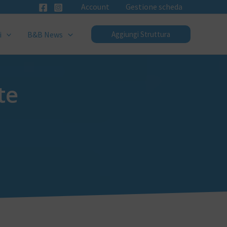
Account
Gestione scheda
i
B&B News
Aggiungi Struttura
te