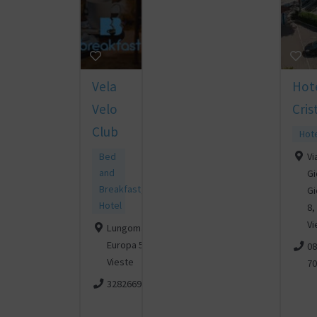
Vela
Hot
Velo
Cris
Club
Hot
Bed
Vi
and
Gi
Breakfast
,
Gio
Hotel
8,
Vi
Lungomare
Europa 55,
08
Vieste
70
3282669454