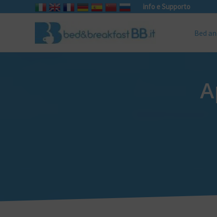
info e Supporto
Bed an
A