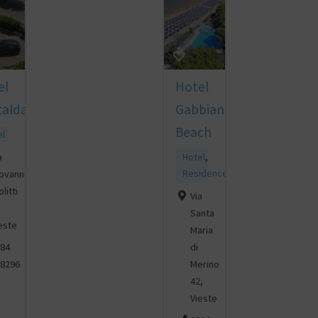
el
Hotel
talda
Gabbiano
Beach
el
a
Hotel
,
Residence
ovanni
litti
Via
Santa
este
Maria
di
84
Merino
8296
42,
Vieste