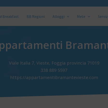
d Breakfast
BB Regioni
Alloggi
Mete
Serviz
ppartamenti Braman
Viale Italia 7, Vieste, Foggia provincia 71019
338 889 5597
https://appartamentibramantevieste.com