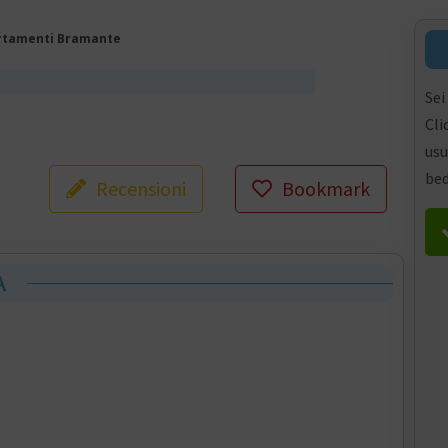
rtamenti Bramante
Sei
Cli
usu
bed
Recensioni
Bookmark
A