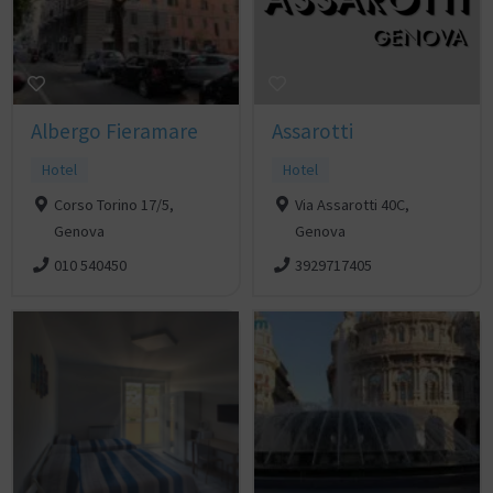
Albergo Fieramare
Assarotti
Hotel
Hotel
Corso Torino 17/5,
Via Assarotti 40C,
Genova
Genova
010 540450
3929717405