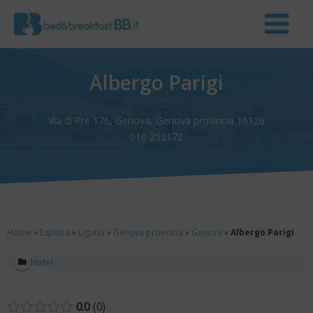
Albergo Parigi
Via di Prè 176, Genova, Genova provincia 16126
010 252172
Home
»
Esplora
»
Liguria
»
Genova provincia
»
Genova
»
Albergo Parigi
Hotel
0.0
0