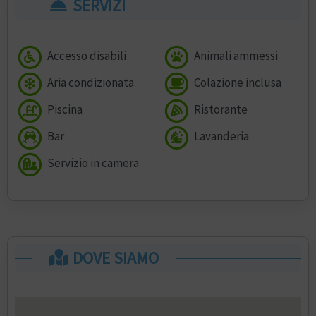
SERVIZI
Accesso disabili
Animali ammessi
Aria condizionata
Colazione inclusa
Piscina
Ristorante
Bar
Lavanderia
Servizio in camera
DOVE SIAMO