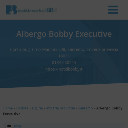
Albergo Bobby Executive
Corso Guglielmo Marconi 208, Sanremo, Imperia provincia
18038
0184 660255
https://hotelbobby.it
Home
»
Esplora
»
Liguria
»
Imperia provincia
»
Sanremo
»
Albergo Bobby
Executive
Hotel