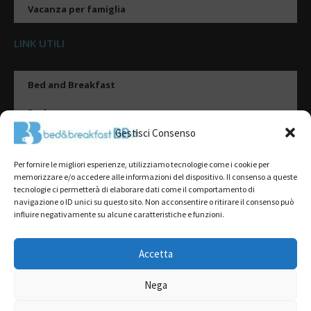
Vacanza per famiglia
LINK UTILI
Bed and Breakfast
Esplora
Gestisci Consenso
Tipologie di alloggio
Per fornire le migliori esperienze, utilizziamo tecnologie come i cookie per
Destinazioni
memorizzare e/o accedere alle informazioni del dispositivo. Il consenso a queste
tecnologie ci permetterà di elaborare dati come il comportamento di
Il mio account
navigazione o ID unici su questo sito. Non acconsentire o ritirare il consenso può
influire negativamente su alcune caratteristiche e funzioni.
Gestione Scheda
Aggiungi Struttura
Accetta
Nega
2022@ All Rights Reserved | Tutti i contenuti ed i diritti sono riservati, è
severamente vietata la riproduzione parziale o totale.