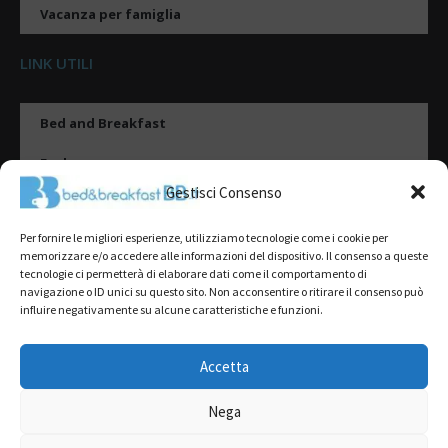
Vacanza per famiglia
LINK UTILI
Bed and Breakfast
Esplora
Gestisci Consenso
Tipologie di alloggio
Per fornire le migliori esperienze, utilizziamo tecnologie come i cookie per
Destinazioni
memorizzare e/o accedere alle informazioni del dispositivo. Il consenso a queste
tecnologie ci permetterà di elaborare dati come il comportamento di
Il mio account
navigazione o ID unici su questo sito. Non acconsentire o ritirare il consenso può
influire negativamente su alcune caratteristiche e funzioni.
Gestione Scheda
Aggiungi Struttura
Accetta
Nega
2022@ All Rights Reserved | Tutti i contenuti ed i diritti sono riservati, è
severamente vietata la riproduzione parziale o totale.