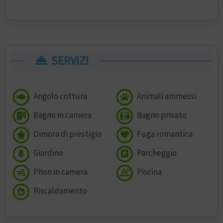
SERVIZI
Angolo cottura
Animali ammessi
Bagno in camera
Bagno privato
Dimora di prestigio
Fuga romantica
Giardino
Parcheggio
Phon in camera
Piscina
Riscaldamento