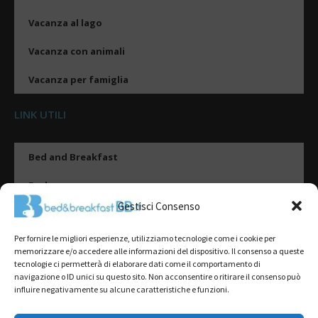
Vacanza al lago
Vacanza con animali
Vacanza per famiglia
LINK UTILI
Bed and Breakfast
Esplora
Gestisci Consenso
Tipologie di alloggio
Per fornire le migliori esperienze, utilizziamo tecnologie come i cookie per
Destinazioni
memorizzare e/o accedere alle informazioni del dispositivo. Il consenso a queste
tecnologie ci permetterà di elaborare dati come il comportamento di
Il mio account
navigazione o ID unici su questo sito. Non acconsentire o ritirare il consenso può
influire negativamente su alcune caratteristiche e funzioni.
Gestione Scheda