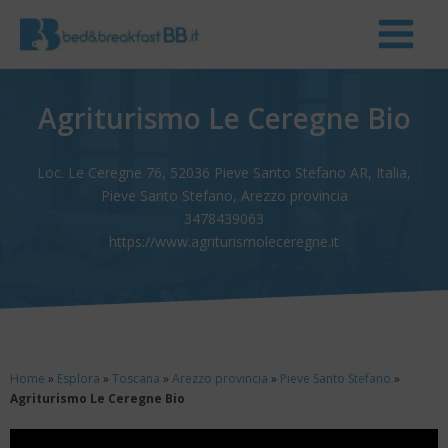
Agriturismo Le Ceregne Bio
Loc. Le Ceregne 76, 52036 Pieve Santo Stefano AR, Italia,
Pieve Santo Stefano, Arezzo provincia
3478439063
https://www.agriturismoleceregne.it
Home
»
Esplora
»
Toscana
»
Arezzo provincia
»
Pieve Santo Stefano
»
Agriturismo Le Ceregne Bio