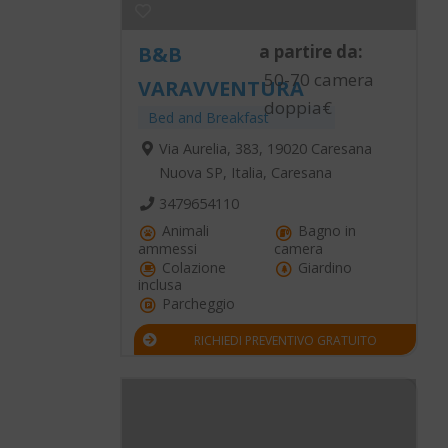
a partire da:
B&B
50-70 camera
VARAVVENTURA
doppia€
Bed and Breakfast
Via Aurelia, 383, 19020 Caresana
Nuova SP, Italia, Caresana
3479654110
Animali
Bagno in
ammessi
camera
Colazione
Giardino
inclusa
Parcheggio
RICHIEDI PREVENTIVO GRATUITO