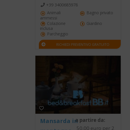
+39 3400685978
Animali
Bagno privato
ammessi
Colazione
Giardino
inclusa
Parcheggio
RICHIEDI PREVENTIVO GRATUITO
a partire da:
Mansarda in
50,00 euro per 2