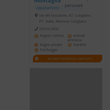
montagna
persone€
Appartamento
Via del Sestaione, 87, Cutigliano,
PT, Italia, Abetone Cutigliano
3351012650
Angolo cottura
Animali
ammessi
Bagno privato
Giardino
Parcheggio
RICHIEDI PREVENTIVO GRATUITO