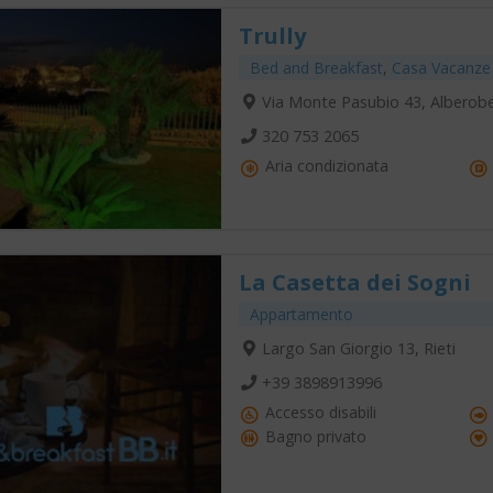
Trully
Bed and Breakfast
,
Casa Vacanze
Via Monte Pasubio 43, Alberobe
320 753 2065
Aria condizionata
La Casetta dei Sogni
Appartamento
Largo San Giorgio 13, Rieti
+39 3898913996
Accesso disabili
Bagno privato