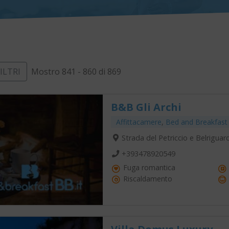
FILTRI
Mostro 841 - 860 di 869
B&B Gli Archi
Affittacamere
,
Bed and Breakfast
Strada del Petriccio e Belriguar
+393478920549
Fuga romantica
Riscaldamento