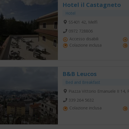
Hotel il Castagneto
Hotel
SS401 42, Melfi
0972 728806
Accesso disabili
Colazione inclusa
B&B Leucos
Bed and Breakfast
Piazza Vittorio Emanuele II 14,
339 264 5632
Colazione inclusa