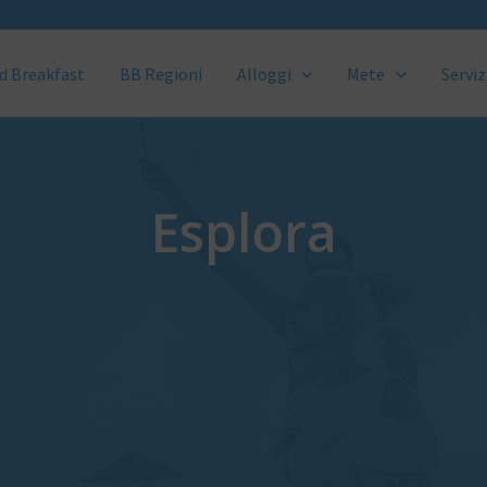
d Breakfast
BB Regioni
Alloggi
Mete
Serviz
Esplora