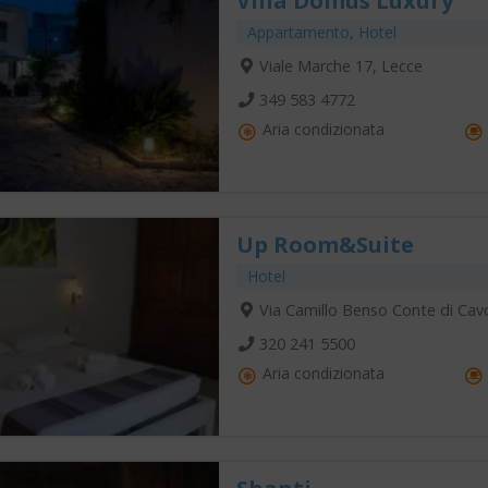
Villa Domus Luxury
Appartamento
,
Hotel
Viale Marche 17, Lecce
349 583 4772
Aria condizionata
Up Room&Suite
Hotel
Via Camillo Benso Conte di Cav
320 241 5500
Aria condizionata