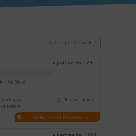
Ordino per: Casuale
a partire da:
69€
do 114, Siena
Parcheggio
Phon in camera
Televisore
RICHIEDI PREVENTIVO GRATUITO
a partire da:
108€