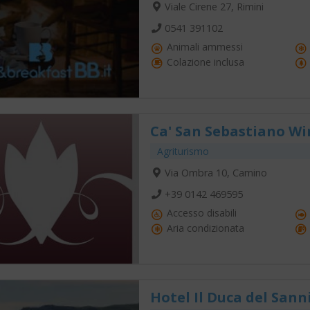
Viale Cirene 27, Rimini
0541 391102
Animali ammessi
Colazione inclusa
Ca' San Sebastiano Wi
Agriturismo
Via Ombra 10, Camino
+39 0142 469595
Accesso disabili
Aria condizionata
Hotel Il Duca del Sann