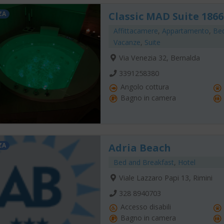
ZA
Classic MAD Suite 1866
Affittacamere
,
Appartamento
,
Bed
Vacanze
,
Suite
Via Venezia 32, Bernalda
3391258380
Angolo cottura
Bagno in camera
ZA
Adria Beach
Bed and Breakfast
,
Hotel
Viale Lazzaro Papi 13, Rimini
328 8940703
Accesso disabili
Bagno in camera