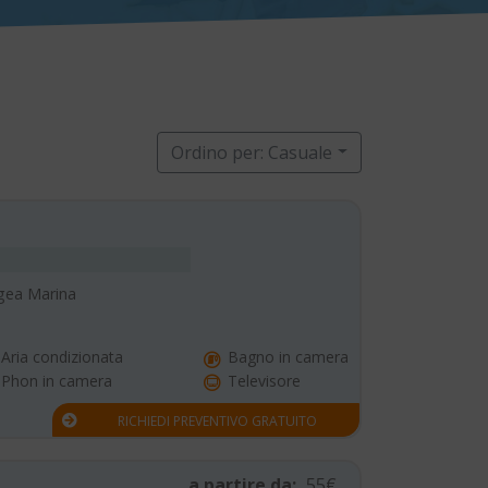
Ordino per: Casuale
-Igea Marina
Aria condizionata
Bagno in camera
Phon in camera
Televisore
RICHIEDI PREVENTIVO GRATUITO
a partire da:
55€