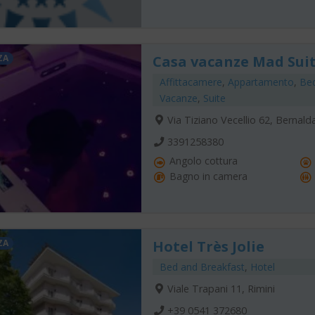
ZA
Casa vacanze Mad Sui
Affittacamere
,
Appartamento
,
Bed
Vacanze
,
Suite
Via Tiziano Vecellio 62, Bernald
3391258380
Angolo cottura
Bagno in camera
ZA
Hotel Très Jolie
Bed and Breakfast
,
Hotel
Viale Trapani 11, Rimini
+39 0541 372680