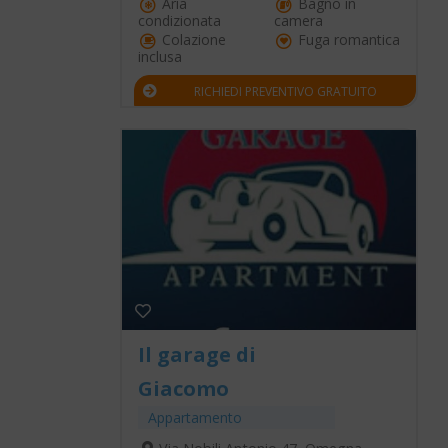
Aria
Bagno in
condizionata
camera
Colazione
Fuga romantica
inclusa
RICHIEDI PREVENTIVO GRATUITO
Il garage di
Giacomo
Appartamento