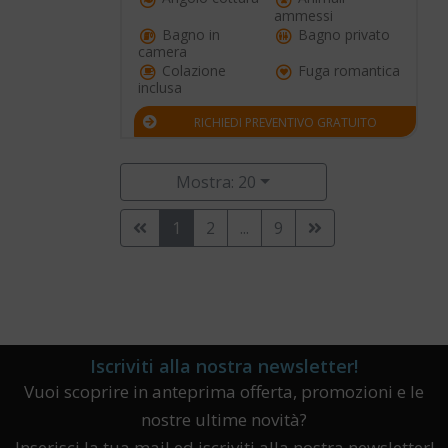
ammessi
Bagno in
Bagno privato
camera
Colazione
Fuga romantica
inclusa
RICHIEDI PREVENTIVO GRATUITO
Mostra: 20
1
2
...
9
Iscriviti alla nostra newsletter!
Vuoi scoprire in anteprima offerta, promozioni e le
nostre ultime novità?
Inserisci la tua mail ed iscriviti alla nostra newsletter!