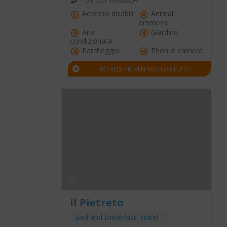
Accesso disabili
Animali
ammessi
Aria
Giardino
condizionata
Parcheggio
Phon in camera
RICHIEDI PREVENTIVO GRATUITO
Il Pietreto
Bed and Breakfast
,
Hotel