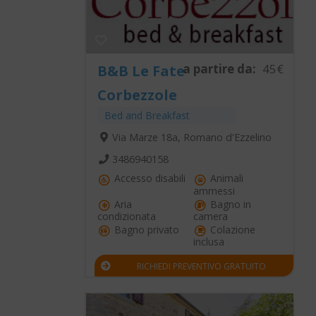
a partire da:
45€
B&B Le Fate
Corbezzole
Bed and Breakfast
Via Marze 18a, Romano d'Ezzelino
3486940158
Accesso disabili
Animali
ammessi
Aria
Bagno in
condizionata
camera
Bagno privato
Colazione
inclusa
RICHIEDI PREVENTIVO GRATUITO