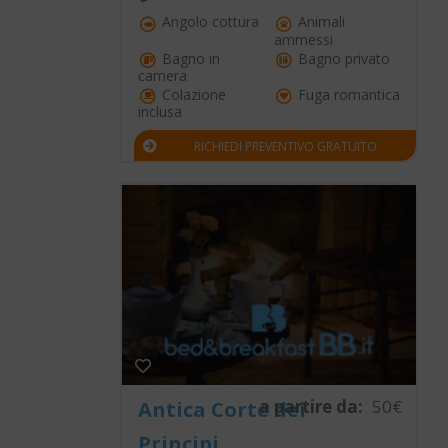
Angolo cottura
Animali
ammessi
Bagno in
Bagno privato
camera
Colazione
Fuga romantica
inclusa
RICHIEDI PREVENTIVO GRATUITO
a partire da:
50€
Antica Corte dei
Principi