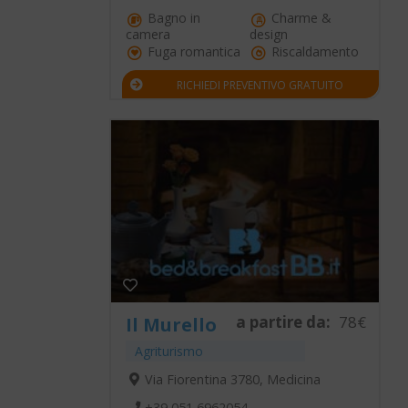
Bagno in
Charme &
camera
design
Fuga romantica
Riscaldamento
RICHIEDI PREVENTIVO GRATUITO
a partire da:
78€
Il Murello
Agriturismo
Via Fiorentina 3780, Medicina
+39 051 6962054