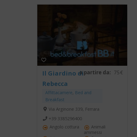
a partire da:
75€
Il Giardino di
Rebecca
Affittacamere
,
Bed and
Breakfast
Via Arginone 339, Ferrara
+39 3385296400
Angolo cottura
Animali
ammessi