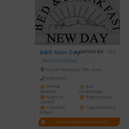
a partire da:
55€
B&B New Day
Bed and Breakfast
Via San Francesco 18B, Assisi
075813739
Animali
Aria
ammessi
condizionata
Bagno in
Bagno privato
camera
Colazione
Fuga romantica
inclusa
RICHIEDI PREVENTIVO GRATUITO