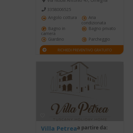
Via Nobili Antonio 47, Omegna
3358006525
Angolo cottura
Aria
condizionata
Bagno in
Bagno privato
camera
Giardino
Parcheggio
RICHIEDI PREVENTIVO GRATUITO
a partire da:
Villa Petrea