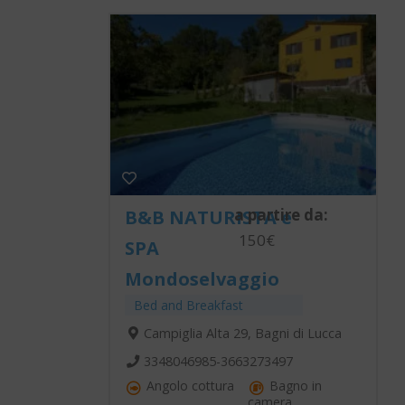
a partire da:
B&B NATURISTA e
150€
SPA
Mondoselvaggio
Bed and Breakfast
Campiglia Alta 29, Bagni di Lucca
3348046985-3663273497
Angolo cottura
Bagno in
camera