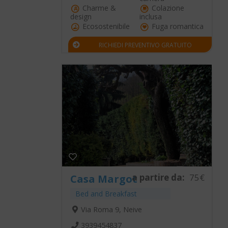
Charme &
Colazione
design
inclusa
Ecosostenibile
Fuga romantica
RICHIEDI PREVENTIVO GRATUITO
a partire da:
75€
Casa Margot
Bed and Breakfast
Via Roma 9, Neive
3939454837