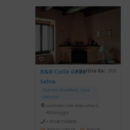
a partire da:
35€
B&B Colle della
Selva
Bed and Breakfast
,
Casa
Vacanze
contrada colle della selva 6,
Abbateggio
+393407336650
Angolo cottura
Animali