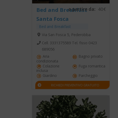
a partire da:
40€
Bed and Breakfast
Santa Fosca
Bed and Breakfast
Via San Fosca 5, Pederobba
Cell. 3331375589 Tel. fisso 0423
689056
Aria
Bagno privato
condizionata
Colazione
Fuga romantica
inclusa
Giardino
Parcheggio
RICHIEDI PREVENTIVO GRATUITO