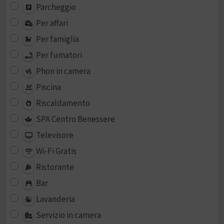
Parcheggio
Per affari
Per famiglia
Per fumatori
Phon in camera
Piscina
Riscaldamento
SPA Centro Benessere
Televisore
Wi-Fi Gratis
Ristorante
Bar
Lavanderia
Servizio in camera