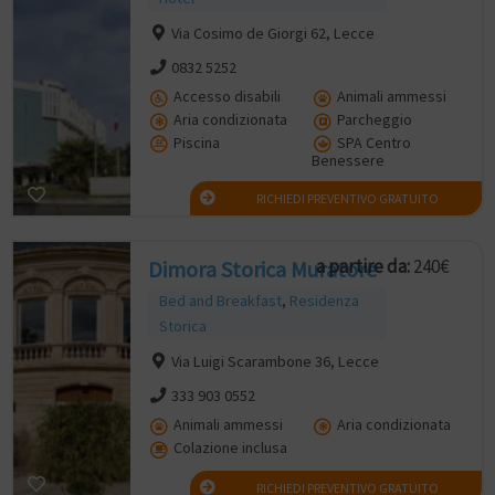
Via Cosimo de Giorgi 62, Lecce
0832 5252
Accesso disabili
Animali ammessi
Aria condizionata
Parcheggio
Piscina
SPA Centro
Benessere
RICHIEDI PREVENTIVO GRATUITO
a partire da:
240€
Dimora Storica Muratore
Bed and Breakfast
,
Residenza
Storica
Via Luigi Scarambone 36, Lecce
333 903 0552
Animali ammessi
Aria condizionata
Colazione inclusa
RICHIEDI PREVENTIVO GRATUITO