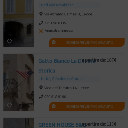
Bed and Breakfast
Via Abramo Balmes 8, Lecce
329 056 0335
Animali ammessi
RICHIEDI PREVENTIVO GRATUITO
a partire da:
167€
Gatto Bianco La Dimora
Storica
Hotel
,
Residenza Storica
Vico del Theutra 14, Lecce
080 918 9190
RICHIEDI PREVENTIVO GRATUITO
a partire da:
113€
GREEN HOUSE B&B