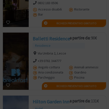
0832 183 0506
Accesso disabili
Ristorante
Bar
RICHIEDI PREVENTIVO GRATUITO
a partire da:
90€
Balletti Residence
Residence
Via Umbria 2, Lecce
+39 0761 344777
Angolo cottura
Animali ammessi
Aria condizionata
Giardino
Parcheggio
Piscina
RICHIEDI PREVENTIVO GRATUITO
a partire da:
131€
Hilton Garden Inn
Hotel